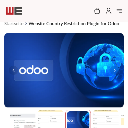
Mein Warenko
Startseite
Website Country Restriction Plugin for Odoo
Zum
Ende
der
Bildgalerie
springen