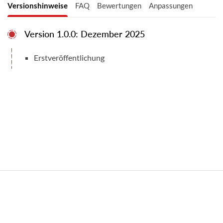
Versionshinweise
FAQ
Bewertungen
Anpassungen
telefonischen Support anbieten können und
dass unser MS Teams- oder E-Mail-Support nur
auf Englisch verfügbar ist.
Version 1.0.0: Dezember 2025
Erstveröffentlichung