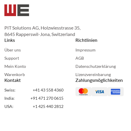
PIT Solutions AG, Holzwiesstrasse 35,
8645 Rapperswil-Jona, Switzerland
Links
Richtlinien
Über uns
Impressum
Support
AGB
Mein Konto
Datenschutzerklärung
Warenkorb
Lizenzvereinbarung
Kontakt
Zahlungsmöglichkeiten
Swiss:
+41 43 558 4360
India:
+91 471 270 0615
USA:
+1 425 440 2812
UAE:
+971 50 955 7860
Copyright ©2024 Webshopextension. Alle Rechte vorbehalten