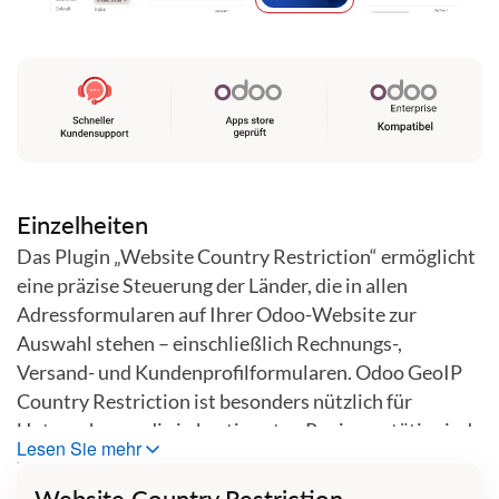
Zum
Anfang
der
Bildgalerie
springen
Einzelheiten
Das Plugin „Website Country Restriction“ ermöglicht
eine präzise Steuerung der Länder, die in allen
Adressformularen auf Ihrer Odoo-Website zur
Auswahl stehen – einschließlich Rechnungs-,
Versand- und Kundenprofilformularen. Odoo GeoIP
Country Restriction ist besonders nützlich für
Unternehmen, die in bestimmten Regionen tätig sind,
Lesen Sie mehr
da es verhindert, dass Nutzer beim Bezahlvorgang
oder bei der Aktualisierung ihrer Kontoinformationen
Website Country Restriction