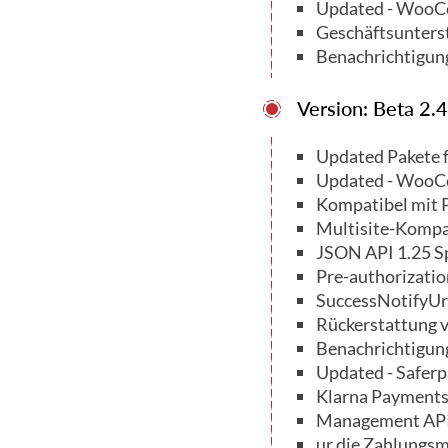
Updated - WooCo
Geschäftsunterst
Benachrichtigung
Version: Beta 2.
Updated Pakete 
Updated - WooCo
Kompatibel mit 
Multisite-Kompat
JSON API 1.25 S
Pre-authorization
SuccessNotifyUrl
Rückerstattung 
Benachrichtigung
Updated - Saferp
Klarna Payments:
Management API
ur die Zahlungsm