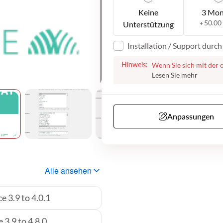
Keine
3 Mon
50.00
Unterstützung
+
Installation / Support durc
Hinweis:
Wenn Sie sich mit der 
entscheiden, helfen wir
Nach erfolgreichem Ka
Schritten fortzufahren.
Microsoft Teams durch
von Ihnen benötigen, um
Anpassungen
daten, etc...). Bitte b
Support anbieten könn
auf Englisch verfügbar i
Alle ansehen
 3.9 to 4.0.1
3.9 to 4.8.0