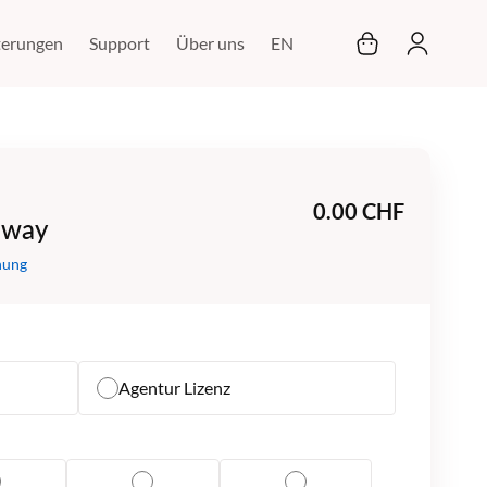
Mein Warenkor
terungen
Support
Über uns
EN
0.00 CHF
eway
nung
Agentur Lizenz