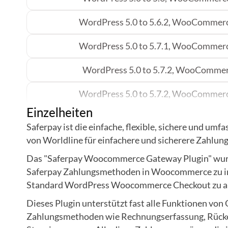
WordPress 5.0 to 5.6.2, WooCommerce
WordPress 5.0 to 5.7.1, WooCommerce
WordPress 5.0 to 5.7.2, WooCommerc
WordPress 5.0 to 5.7.2, WooCommerce
Einzelheiten
WordPress 5.0 to 5.8.1, WooCommerce
Saferpay ist die einfache, flexible, sichere und u
von Worldline für einfachere und sicherere Zahlun
WordPress 5.8.2, WooCommerc
Das "Saferpay Woocommerce Gateway Plugin" wur
WordPress 5.8.2, WooCommerc
Saferpay Zahlungsmethoden in Woocommerce zu in
Standard WordPress Woocommerce Checkout zu ar
WordPress 5.8.3, WooCommerc
Dieses Plugin unterstützt fast alle Funktionen von 
WordPress 5.9.3, WooCommerc
Zahlungsmethoden wie Rechnungserfassung, Rück