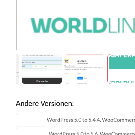
Zum
Anfang
der
Andere Versionen:
Bildgalerie
springen
WordPress 5.0 to 5.4.4, WooCommerce
WordPress 5.0 to 5.6, WooCommerce 