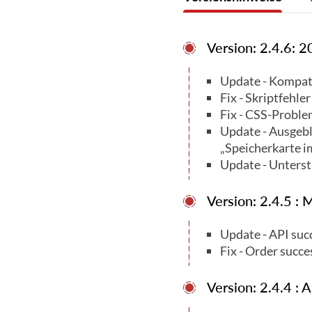
WordPress 6.7, WooCommerce
Version: 2.4.6: 2
WordPress 6.7.1, WooCommerc
Update - Kompat
WordPress 6.7.2, WooCommerc
Fix - Skriptfehle
Fix - CSS-Proble
WordPress 6.8.0, WooCommerc
Update - Ausgebl
„Speicherkarte im
WordPress 6.8.1, WooCommerce
Update - Unterst
WordPress 6.8.3, WooCommerce
Version: 2.4.5 :
WordPress 6.9 WooCommerce 
Update - API su
Fix - Order succe
Version: 2.4.4 : 