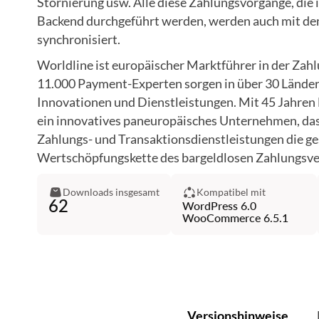
Stornierung usw. Alle diese Zahlungsvorgänge, d
WordPress 5.9 , WooCommerce
Backend durchgeführt werden, werden auch mit de
synchronisiert.
WordPress 6.0.1 WooCommerce
Worldline ist europäischer Marktführer in der Zah
WordPress 6.0.2 WooCommerce
11.000 Payment-Experten sorgen in über 30 Lände
Innovationen und Dienstleistungen. Mit 45 Jahren 
WordPress 6.0.3 WooCommerce
ein innovatives paneuropäisches Unternehmen, das
Zahlungs- und Transaktionsdienstleistungen die g
WordPress 6.2.0 WooCommerce
Wertschöpfungskette des bargeldlosen Zahlungsve
WordPress 6.2.0 WooCommerce
Downloads insgesamt
Kompatibel mit
62
WordPress 6.0
WordPress 6.3.2 WooCommerce
WooCommerce 6.5.1
WordPress 6.4.2 und WooCommer
WordPress 6.5.5, WooCommerc
WordPress 6.6.1, WooCommerc
Versionshinweise