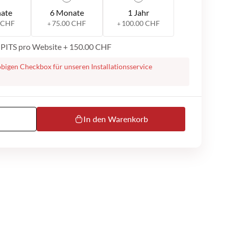
ate
6 Monate
1 Jahr
 CHF
75.00 CHF
100.00 CHF
+
+
h PITS pro Website
+
150.00 CHF
obigen Checkbox für unseren Installationsservice
 Ihnen bei der Installation des plugins auf Ihrer Website.
uf werden wir Sie kontaktieren, um mit den nächsten
 Es besteht z.B. die Möglichkeit eine Remote-Sitzung per
zuführen. Auch werden wir zusätzliche Informationen
 die Installation durchführen zu können (z.B. Logins,
In den Warenkorb
eachten Sie beim Kauf auch, dass wir keinen telefonischen
en und dass unser MS Teams- oder E-Mail-Support nur
st.