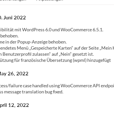
 9.4.1
0. Juni 2022
e 9.5.1
ibilität mit WordPress 6.0 und WooCommerce 6.5.1.
e 9.6.2
r behoben.
me in der Popup-Anzeige behoben.
e 9.8.0
endetes Menü „Gespeicherte Karten“ auf der Seite „Mein 
 Benutzerprofil zulassen“ auf „Nein“ gesetzt ist.
 10.0.2
ützung für französische Übersetzung (wpml) hinzugefügt
 10.3.5
 May 26, 2022
10.4.3
ccess/failure case handled using WooCommerce API endpoi
ss message translation bug fixed.
April 12, 2022