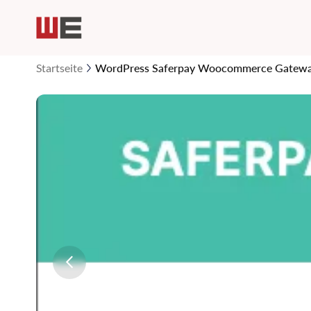
Startseite
WordPress Saferpay Woocommerce Gatew
Zum
Ende
der
Bildgalerie
springen