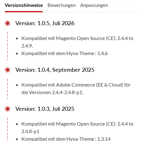
53
Versionshinweise
Bewertungen
Anpassungen
telefonischen Support anbieten können und
dass unser MS Teams- oder E-Mail-Support nur
auf Englisch verfügbar ist.
Kompatibel mit
Version: 1.0.5, Juli 2026
Magento Open Source (CE) 2.4.4 - 2.4.9
Kompatibel mit Magento Open Source (CE): 2.4.4 to
Benutzerhandbücher
2.4.9.
Benutzerhandbuch
Dokumentation
Kompatibel mit dem Hyva-Theme : 1.4.6
Version: 1.0.4, September 2025
Kompatibel mit Adobe Commerce (EE & Cloud) für
die Versionen 2.4.4-2.4.8-p1.
Version: 1.0.3, Juli 2025
Kompatibel mit Magento Open Source (CE): 2.4.4 to
2.4.8-p1
Kompatibel mit dem Hyva-Theme : 1.3.14