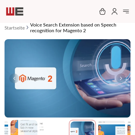
Mein Warenko
Voice Search Extension based on Speech
Startseite
recognition for Magento 2
Zum
Ende
der
Bildgalerie
springen