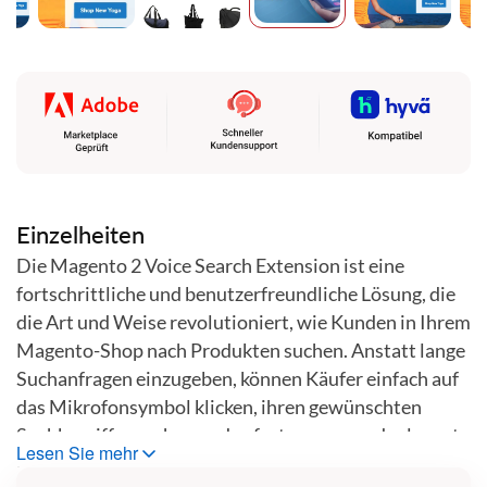
Zum
Anfang
der
Bildgalerie
springen
Einzelheiten
Die Magento 2 Voice Search Extension ist eine
fortschrittliche und benutzerfreundliche Lösung, die
die Art und Weise revolutioniert, wie Kunden in Ihrem
Magento-Shop nach Produkten suchen. Anstatt lange
Suchanfragen einzugeben, können Käufer einfach auf
das Mikrofonsymbol klicken, ihren gewünschten
Suchbegriff sprechen und sofort genaue und relevante
Lesen Sie mehr
Produktergebnisse anzeigen lassen. Diese