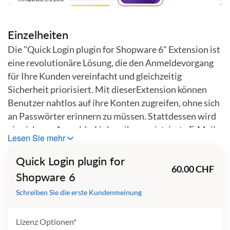
Zum
Anfang
der
Einzelheiten
Bildgalerie
Die "Quick Login plugin for Shopware 6" Extension ist
springen
eine revolutionäre Lösung, die den Anmeldevorgang
für Ihre Kunden vereinfacht und gleichzeitig
Sicherheit priorisiert. Mit dieserExtension können
Benutzer nahtlos auf ihre Konten zugreifen, ohne sich
an Passwörter erinnern zu müssen. Stattdessen wird
ein sicherer Anmelde-Link an ihre registrierte E-Mail-
Lesen Sie mehr
Adresse gesendet, was sowohl die Bequemlichkeit als
auch den Datenschutz erhöht.
Quick Login plugin for
60.00 CHF
Shopware 6
• Ein-Klick-Zugriff: Einfache Anmeldung! Registrierte
Schreiben Sie die erste Kundenmeinung
Kunden können ihre Identität authentifizieren, ohne
sich mit dem Merken komplexer Passwörter
herumschlagen zu müssen oder sich Sorgen machen
Lizenz Optionen