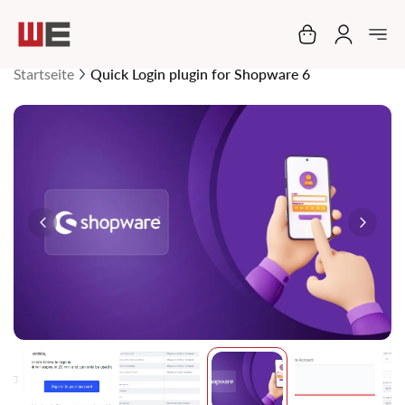
Mein Warenko
Startseite
Quick Login plugin for Shopware 6
Zum
Ende
der
Bildgalerie
springen