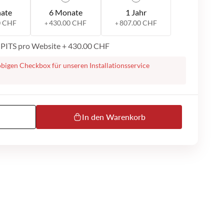
ate
6 Monate
1 Jahr
0 CHF
430.00 CHF
807.00 CHF
+
+
h PITS pro Website
+
430.00 CHF
obigen Checkbox für unseren Installationsservice
 Ihnen bei der Installation des plugins auf Ihrer Website.
uf werden wir Sie kontaktieren, um mit den nächsten
 Es besteht z.B. die Möglichkeit eine Remote-Sitzung per
zuführen. Auch werden wir zusätzliche Informationen
 die Installation durchführen zu können (z.B. Logins,
In den Warenkorb
eachten Sie beim Kauf auch, dass wir keinen telefonischen
en und dass unser MS Teams- oder E-Mail-Support nur
st.