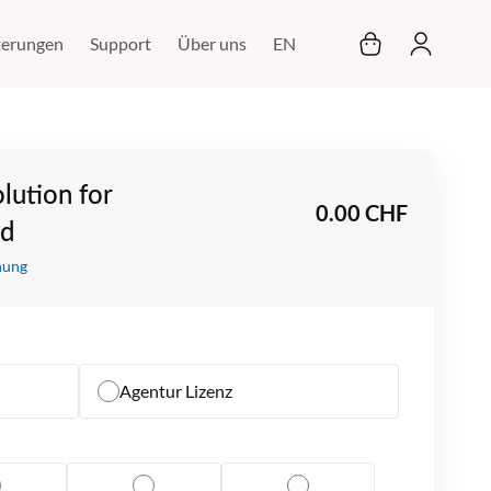
Mein Warenkor
terungen
Support
Über uns
EN
lution for
0.00 CHF
ud
nung
Agentur Lizenz