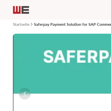
Startseite
Saferpay Payment Solution for SAP Comme
Zum
Ende
der
Bildgalerie
springen