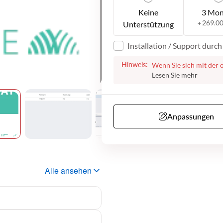
Keine
3 Mon
269.0
Unterstützung
+
Installation / Support durc
Hinweis:
Wenn Sie sich mit der 
entscheiden, helfen wir
Nach erfolgreichem Ka
Schritten fortzufahren.
Microsoft Teams durch
von Ihnen benötigen, um
Anpassungen
daten, etc...). Bitte b
Support anbieten könn
auf Englisch verfügbar i
Alle ansehen