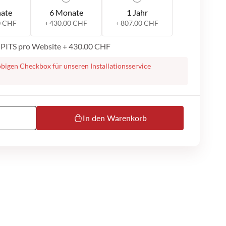
ate
6 Monate
1 Jahr
0 CHF
430.00 CHF
807.00 CHF
+
+
h PITS pro Website
+
430.00 CHF
obigen Checkbox für unseren Installationsservice
 Ihnen bei der Installation des plugins auf Ihrer Website.
uf werden wir Sie kontaktieren, um mit den nächsten
 Es besteht z.B. die Möglichkeit eine Remote-Sitzung per
zuführen. Auch werden wir zusätzliche Informationen
 die Installation durchführen zu können (z.B. Logins,
In den Warenkorb
eachten Sie beim Kauf auch, dass wir keinen telefonischen
en und dass unser MS Teams- oder E-Mail-Support nur
st.