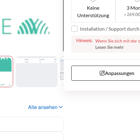
Keine
3 Mon
269.0
Unterstützung
+
Installation / Support durc
Hinweis:
Wenn Sie sich mit der 
entscheiden, helfen wir
Nach erfolgreichem Ka
Schritten fortzufahren.
Microsoft Teams durch
von Ihnen benötigen, um
Anpassungen
daten, etc...). Bitte b
Support anbieten könn
auf Englisch verfügbar i
Alle ansehen