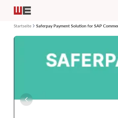
Startseite
Saferpay Payment Solution for SAP Comme
Zum
Ende
der
Bildgalerie
springen