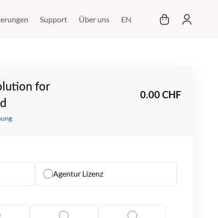
Mein Warenkor
terungen
Support
Über uns
EN
lution for
0.00 CHF
ud
nung
Agentur Lizenz